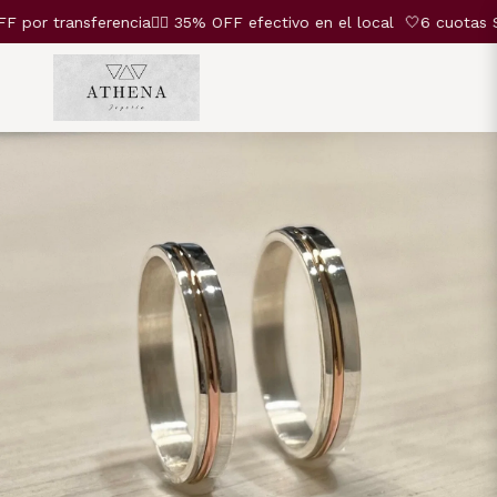
r transferencia❤️‍🔥 35% OFF efectivo en el local
🤍6 cuotas SIN