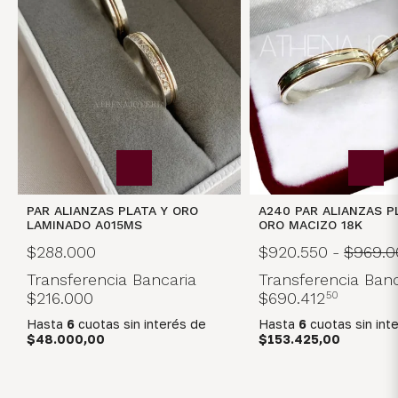
PAR ALIANZAS PLATA Y ORO
A240 PAR ALIANZAS P
LAMINADO A015MS
ORO MACIZO 18K
$288.000
$920.550
-
$969.0
Transferencia Bancaria
Transferencia Banc
$216.000
$690.412
50
Hasta
6
cuotas sin interés
de
Hasta
6
cuotas sin int
$48.000,00
$153.425,00