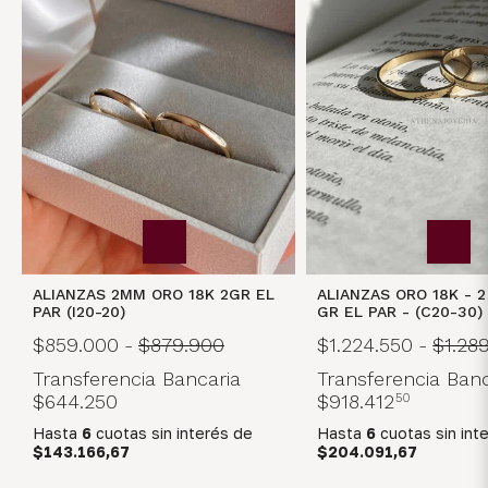
ALIANZAS ORO 18K - 2
ALIANZAS 2MM ORO 18K 2GR EL
GR EL PAR - (C20-30)
PAR (I20-20)
$1.224.550
-
$1.28
$859.000
-
$879.900
Transferencia Banc
Transferencia Bancaria
$918.412
50
$644.250
Hasta
6
cuotas sin int
Hasta
6
cuotas sin interés
de
$204.091,67
$143.166,67