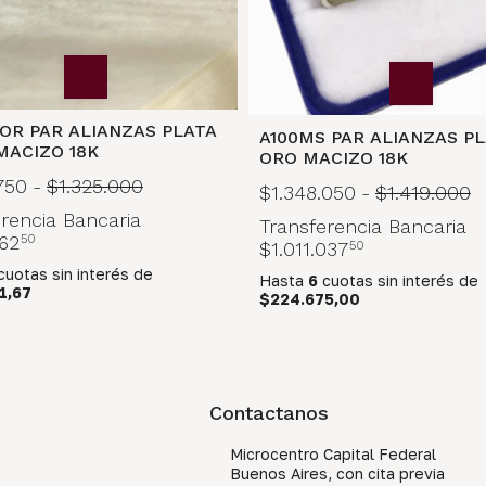
OR PAR ALIANZAS PLATA
A100MS PAR ALIANZAS PL
MACIZO 18K
ORO MACIZO 18K
750
-
$1.325.000
$1.348.050
-
$1.419.000
rencia Bancaria
Transferencia Bancaria
62
50
$1.011.037
50
cuotas sin interés
de
Hasta
6
cuotas sin interés
de
1,67
$224.675,00
Contactanos
Microcentro Capital Federal
Buenos Aires, con cita previa