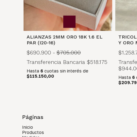
ALIANZAS 2MM ORO 18K 1.6 EL
TRICOL
PAR (I20-16)
Y ORO 
$690.900
-
$705.000
$1.258.
Transferencia Bancaria
$518.175
Transfe
$944.0
Hasta
6
cuotas sin interés
de
$115.150,00
Hasta
6
$209.79
Páginas
Inicio
Productos