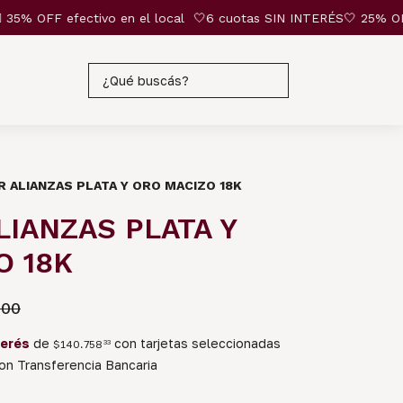
% OFF efectivo en el local
🤍6 cuotas SIN INTERÉS🤍 25% OFF por 
R ALIANZAS PLATA Y ORO MACIZO 18K
LIANZAS PLATA Y
O 18K
000
terés
de
con tarjetas seleccionadas
$140.758
33
n Transferencia Bancaria