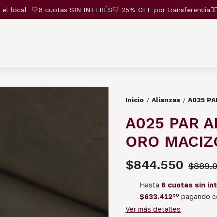
local
🤍6 cuotas SIN INTERÉS🤍 25% OFF por transferencia❤️‍🔥 35
Inicio
Alianzas
A025 PA
/
/
A025 PAR A
ORO MACIZ
$844.550
$889.
Hasta
6 cuotas sin in
$633.412
50
pagando co
Ver más detalles