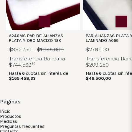
A240MS PAR DE ALIANZAS
PAR ALIANZAS PLATA 
PLATA Y ORO MACIZO 18K
LAMINADO A055
$992.750
-
$1.045.000
$279.000
Transferencia Bancaria
Transferencia Banc
$744.562
50
$209.250
Hasta
6
cuotas sin interés
de
Hasta
6
cuotas sin int
$165.458,33
$46.500,00
Páginas
Inicio
Productos
Medidas
Preguntas frecuentes
Contacto