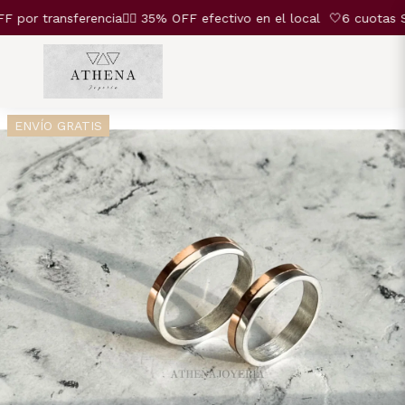
r transferencia❤️‍🔥 35% OFF efectivo en el local
🤍6 cuotas SIN
ENVÍO GRATIS