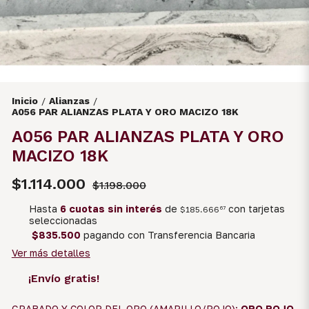
Inicio
Alianzas
/
/
A056 PAR ALIANZAS PLATA Y ORO MACIZO 18K
A056 PAR ALIANZAS PLATA Y ORO
MACIZO 18K
$1.114.000
$1.198.000
Hasta
6 cuotas sin interés
de
con tarjetas
$185.666
67
seleccionadas
$835.500
pagando con Transferencia Bancaria
Ver más detalles
¡Envío gratis!
GRABADO Y COLOR DEL ORO (AMARILLO/ROJO):
ORO ROJO