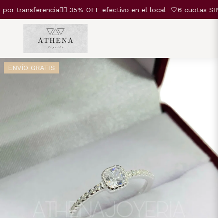
transferencia❤️‍🔥 35% OFF efectivo en el local
🤍6 cuotas SIN I
ENVÍO GRATIS