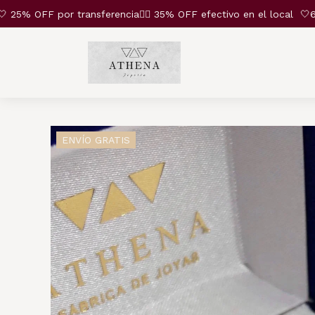
% OFF por transferencia❤️‍🔥 35% OFF efectivo en el local
🤍6 cu
ENVÍO GRATIS