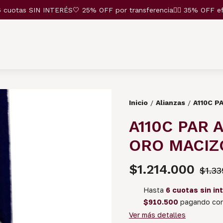
otas SIN INTERÉS🤍 25% OFF por transferencia❤️‍🔥 35% OFF efecti
Inicio
Alianzas
A110C P
/
/
A110C PAR 
ORO MACIZ
$1.214.000
$1.33
Hasta
6 cuotas sin in
$910.500
pagando con 
Ver más detalles