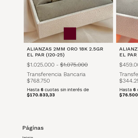
ALIANZAS 2MM ORO 18K 2.5GR
ALIANZ
EL PAR (I20-25)
EL PAR
$1.025.000
-
$1.075.000
$459.0
Transferencia Bancaria
Transfe
$768.750
$344.2
Hasta
6
cuotas sin interés
de
Hasta
6
$170.833,33
$76.500
Páginas
Inicio