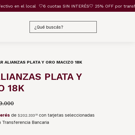
vo en el local
🤍6 cuotas SIN INTERÉS🤍 25% OFF por transferenc
AR ALIANZAS PLATA Y ORO MACIZO 18K
ALIANZAS PLATA Y
O 18K
9.000
terés
de
con tarjetas seleccionadas
$202.333
33
Transferencia Bancaria