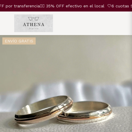
r transferencia❤️‍🔥 35% OFF efectivo en el local
🤍6 cuotas SIN
ENVÍO GRATIS