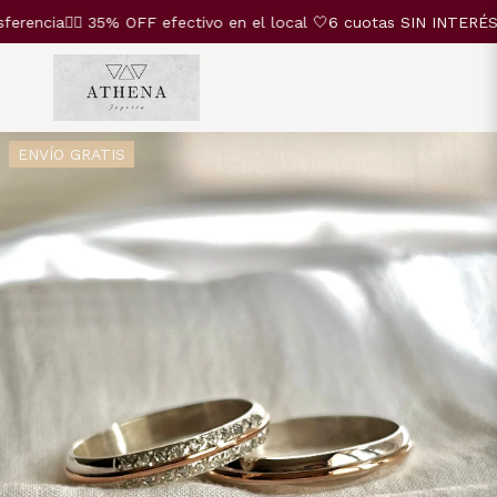
cia❤️‍🔥 35% OFF efectivo en el local
🤍6 cuotas SIN INTERÉS🤍 2
ENVÍO GRATIS