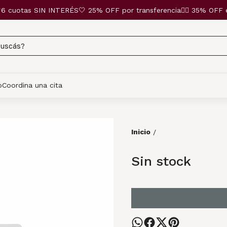
6 cuotas SIN INTERÉS🤍 25% OFF por transferencia❤️‍🔥 35% OFF ef
o
Coordina una cita
Inicio
/
Sin stock