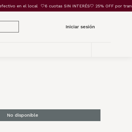
ectivo en el local
🤍6 cuotas SIN INTERÉS🤍 25% OFF por transfer
Iniciar sesión
No disponible