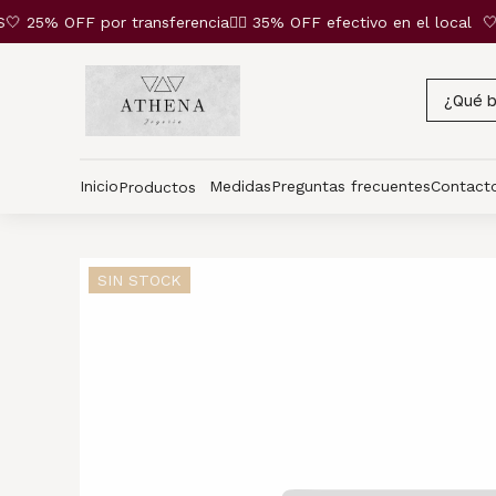
 25% OFF por transferencia❤️‍🔥 35% OFF efectivo en el local
🤍
Inicio
Medidas
Preguntas frecuentes
Contact
Productos
SIN STOCK