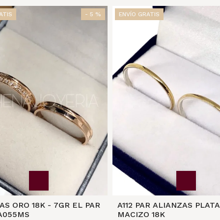
ATIS
- 5 %
ENVÍO GRATIS
RO 18K - 7GR EL PAR
A112 PAR ALIANZAS PLAT
A055MS
MACIZO 18K