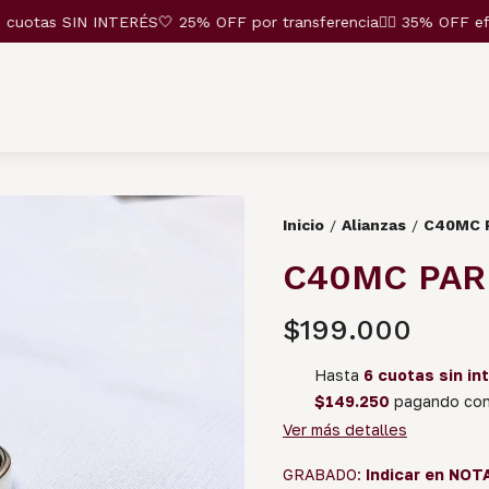
otas SIN INTERÉS🤍 25% OFF por transferencia❤️‍🔥 35% OFF efect
Inicio
Alianzas
C40MC P
/
/
C40MC PAR 
$199.000
Hasta
6 cuotas sin in
$149.250
pagando con 
Ver más detalles
GRABADO:
Indicar en NOT