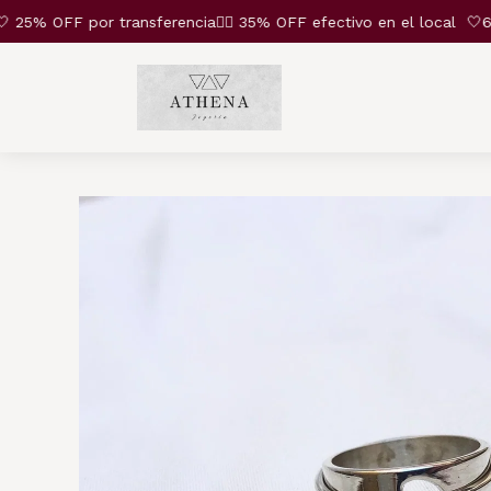
% OFF por transferencia❤️‍🔥 35% OFF efectivo en el local
🤍6 cu