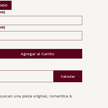
DIDO
mm)
mm)
Agregar al Carrito
Calcular
buscan una pieza original, romantica &