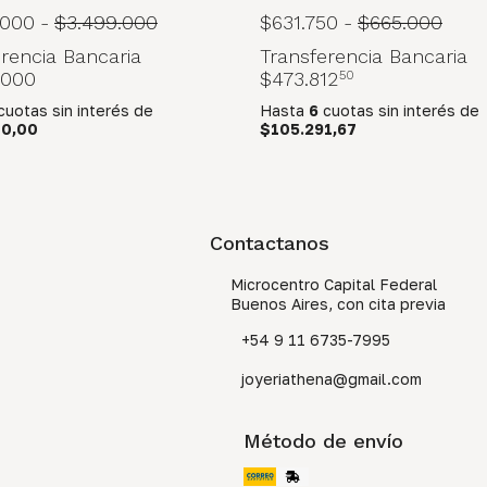
.000
-
$3.499.000
$631.750
-
$665.000
rencia Bancaria
Transferencia Bancaria
.000
$473.812
50
cuotas sin interés
de
Hasta
6
cuotas sin interés
de
00,00
$105.291,67
Contactanos
Microcentro Capital Federal
Buenos Aires, con cita previa
+54 9 11 6735-7995
joyeriathena@gmail.com
Método de envío