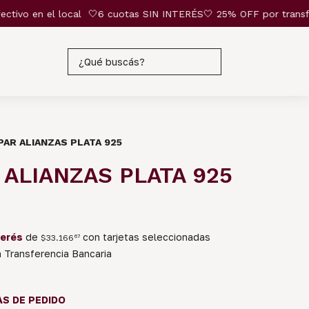
ivo en el local
🤍6 cuotas SIN INTERÉS🤍 25% OFF por transferenc
AR ALIANZAS PLATA 925
ALIANZAS PLATA 925
terés
de
con tarjetas seleccionadas
$33.166
67
Transferencia Bancaria
AS DE PEDIDO