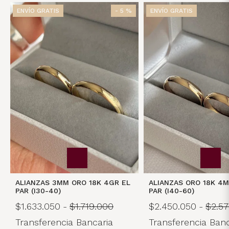
ENVÍO GRATIS
- 5 %
ENVÍO GRATIS
ALIANZAS 3MM ORO 18K 4GR EL
ALIANZAS ORO 18K 4
PAR (I30-40)
PAR (I40-60)
$1.633.050
-
$1.719.000
$2.450.050
-
$2.5
Transferencia Bancaria
Transferencia Banc