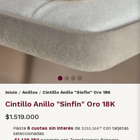
Inicio
Anillos
Cintillo Anillo "Sinfin" Oro 18K
/
/
Cintillo Anillo "Sinfin" Oro 18K
$1.519.000
Hasta
6 cuotas sin interés
de
con tarjetas
$253.166
67
seleccionadas
$1.139.250
pagando con Transferencia Bancaria