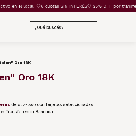
o en el local
🤍6 cuotas SIN INTERÉS🤍 25% OFF por transferencia
"Belen" Oro 18K
len" Oro 18K
terés
de
con tarjetas seleccionadas
$226.500
n Transferencia Bancaria