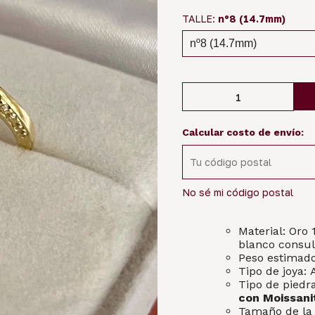
TALLE:
nº8 (14.7mm)
Calcular costo de envío:
No sé mi código postal
Material: Oro 
blanco consul
Peso estimado
Tipo de joya:
Tipo de piedr
con Moissani
Tamaño de la 