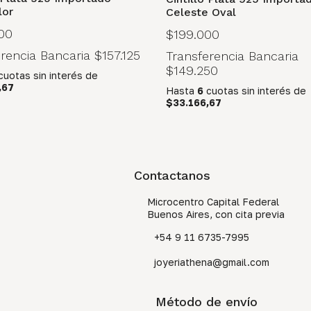
lor
Celeste Oval
00
$199.000
erencia Bancaria
$157.125
Transferencia Bancaria
$149.250
cuotas sin interés
de
,67
Hasta
6
cuotas sin interés
de
$33.166,67
Contactanos
Microcentro Capital Federal
Buenos Aires, con cita previa
+54 9 11 6735-7995
joyeriathena@gmail.com
Método de envío