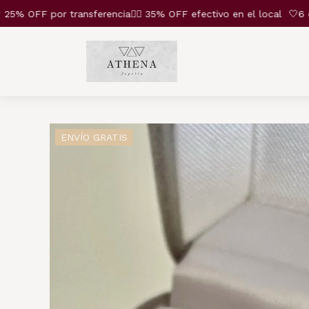
OFF por transferencia❤️‍🔥 35% OFF efectivo en el local
🤍6 cuot
ENVÍO GRATIS