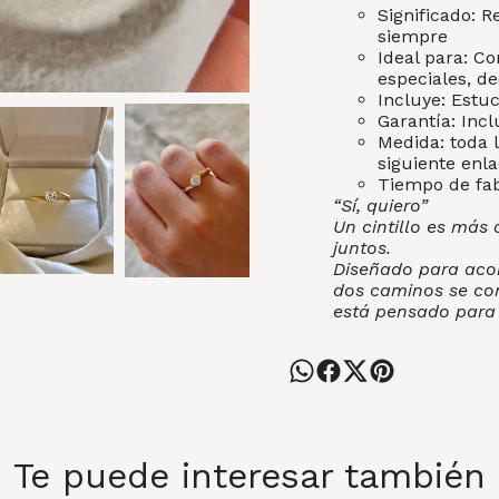
Significado: R
siempre
Ideal para: C
especiales, d
Incluye: Estu
Garantía: Incl
Medida: toda l
siguiente enl
Tiempo de fabr
“Sí, quiero”
Un cintillo es más 
juntos.
Diseñado para acom
dos caminos se con
está pensado para
Te puede interesar también