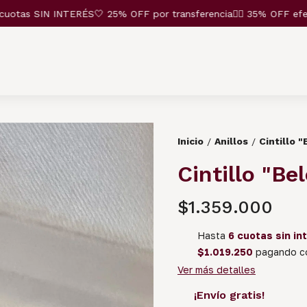
as SIN INTERÉS🤍 25% OFF por transferencia❤️‍🔥 35% OFF efectiv
Inicio
Anillos
Cintillo 
/
/
Cintillo "Be
$1.359.000
Hasta
6 cuotas sin in
$1.019.250
pagando co
Ver más detalles
¡Envío gratis!