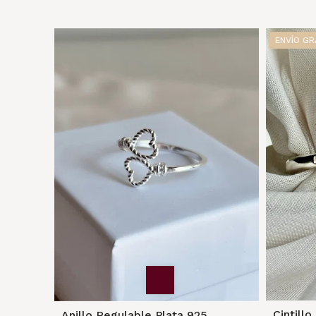
ENVÍO GR
Cintill
Anillo Regulable Plata 925