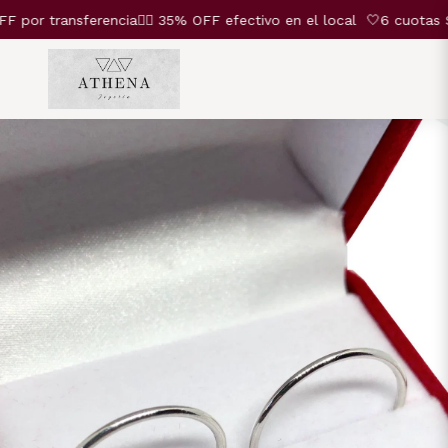
r transferencia❤️‍🔥 35% OFF efectivo en el local
🤍6 cuotas SIN