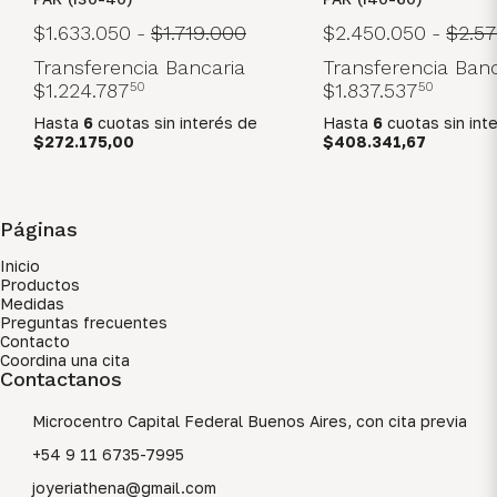
$1.633.050
-
$1.719.000
$2.450.050
-
$2.5
Transferencia Bancaria
Transferencia Banc
$1.224.787
50
$1.837.537
50
Hasta
6
cuotas sin interés
de
Hasta
6
cuotas sin int
$272.175,00
$408.341,67
Páginas
Inicio
Productos
Medidas
Preguntas frecuentes
Contacto
Coordina una cita
Contactanos
Microcentro Capital Federal Buenos Aires, con cita previa
+54 9 11 6735-7995
joyeriathena@gmail.com