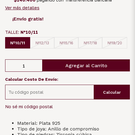
Ver más detalles
¡Envío gratis!
TALLE:
Nº10/11
Nº10/11
Nº12/13
Nº15/16
Nº17/18
Nº19/20
Agregar al Carrito
Calcular Costo De Envío:
Calcular
No sé mi código postal
Material: Plata 925
Tipo de joya: Anillo de compromiso
Tipo de piedras: Zirconia cúbica