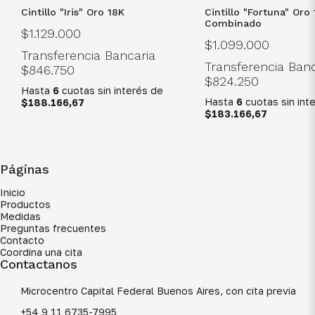
Cintillo "Iris" Oro 18K
Cintillo "Fortuna" Oro
Combinado
$1.129.000
$1.099.000
Transferencia Bancaria
Transferencia Banc
$846.750
$824.250
Hasta
6
cuotas sin interés
de
Hasta
6
cuotas sin int
$188.166,67
$183.166,67
Páginas
Inicio
Productos
Medidas
Preguntas frecuentes
Contacto
Coordina una cita
Contactanos
Microcentro Capital Federal Buenos Aires, con cita previa
+54 9 11 6735-7995