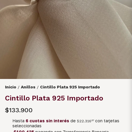
Inicio
Anillos
Cintillo Plata 925 Importado
/
/
Cintillo Plata 925 Importado
$133.900
Hasta
6 cuotas sin interés
de
con tarjetas
$22.316
67
seleccionadas
$100.425
pagando con Transferencia Bancaria