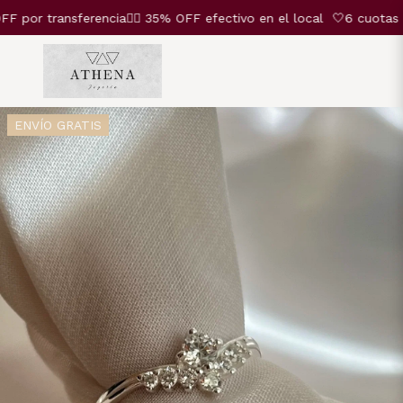
or transferencia❤️‍🔥 35% OFF efectivo en el local
🤍6 cuotas SI
ENVÍO GRATIS