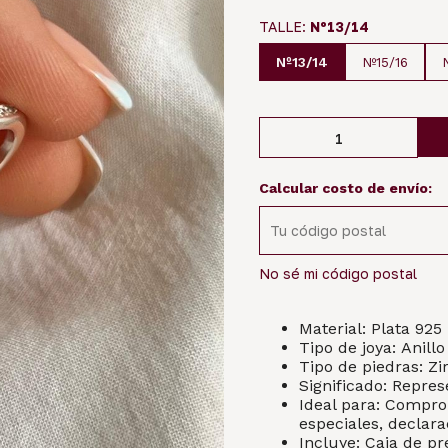
TALLE:
Nº13/14
Nº13/14
Nº15/16
Calcular costo de envío:
No sé mi código postal
Material: Plata 925
Tipo de joya: Anil
Tipo de piedras: Zi
Significado: Repres
Ideal para: Compro
especiales, declar
Incluye: Caja de pr