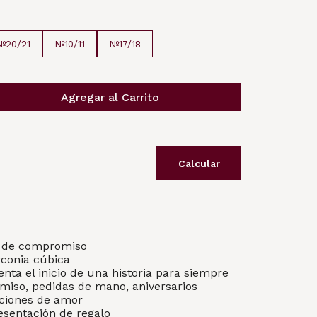
Nº20/21
Nº10/11
Nº17/18
Agregar al Carrito
Calcular
lo de compromiso
rconia cúbica
enta el inicio de una historia para siempre
miso, pedidas de mano, aniversarios
aciones de amor
esentación de regalo