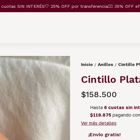
tas SIN INTERÉS🤍 25% OFF por transferencia❤️‍🔥 35% OFF efecti
Inicio
Anillos
Cintillo 
/
/
Cintillo Pl
$158.500
Hasta
6 cuotas sin in
$118.875
pagando con 
Ver más detalles
¡Envío gratis!