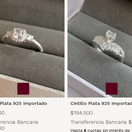
o Plata 925 Importado
Cintillo Plata 925 Importa
00
$194.500
rencia Bancaria
Transferencia Bancaria
$
00
Hasta
6
cuotas sin interés
de