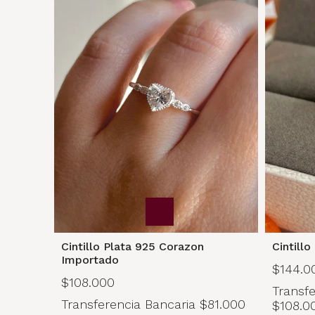
Cintillo Plata 925 Corazon
Cintill
Importado
$144.0
$108.000
Transfe
Transferencia Bancaria
$81.000
$108.0