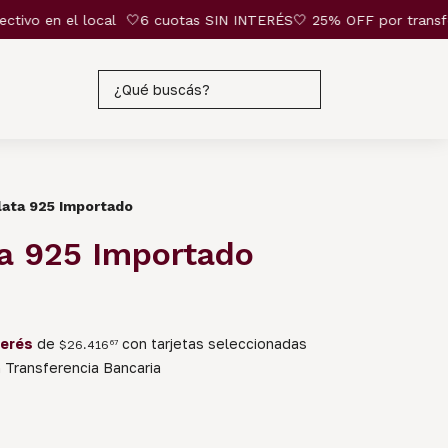
vo en el local
🤍6 cuotas SIN INTERÉS🤍 25% OFF por transferenci
Plata 925 Importado
ata 925 Importado
terés
de
con tarjetas seleccionadas
$26.416
67
Transferencia Bancaria