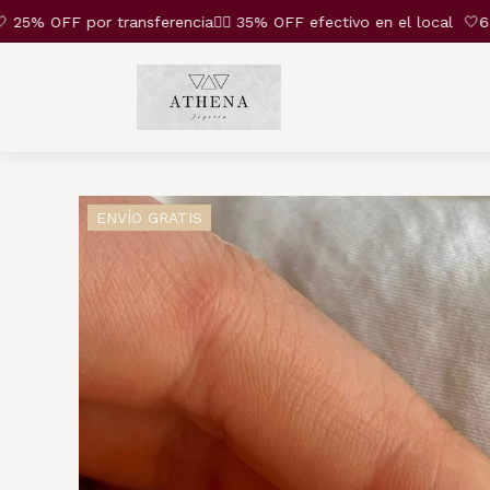
 OFF por transferencia❤️‍🔥 35% OFF efectivo en el local
🤍6 cuo
ENVÍO GRATIS