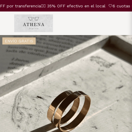
r transferencia❤️‍🔥 35% OFF efectivo en el local
🤍6 cuotas SIN
ENVÍO GRATIS