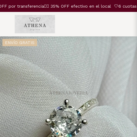
or transferencia❤️‍🔥 35% OFF efectivo en el local
🤍6 cuotas SI
ENVÍO GRATIS