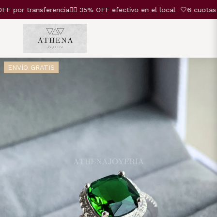
or transferencia❤️‍🔥 35% OFF efectivo en el local
🤍6 cuotas SI
ENVÍO GRATIS