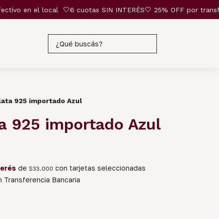
vo en el local
🤍6 cuotas SIN INTERÉS🤍 25% OFF por transferenci
Plata 925 importado Azul
ta 925 importado Azul
terés
de
con tarjetas seleccionadas
$33.000
 Transferencia Bancaria