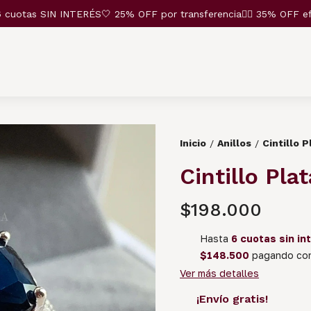
otas SIN INTERÉS🤍 25% OFF por transferencia❤️‍🔥 35% OFF efecti
Inicio
Anillos
Cintillo 
/
/
Cintillo Pla
$198.000
Hasta
6 cuotas sin in
$148.500
pagando con
Ver más detalles
¡Envío gratis!