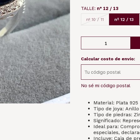
TALLE:
nº 12 / 13
nº 12 / 13
nº 10 / 11
Calcular costo de envío:
No sé mi código postal
Material: Plata 925
Tipo de joya: Anil
Tipo de piedras: Zi
Significado: Repres
Ideal para: Compro
especiales, declar
Incluye: Caja de pr