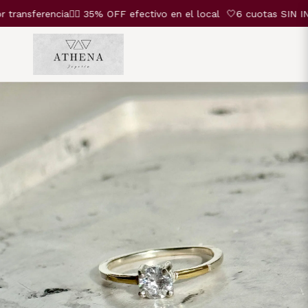
nsferencia❤️‍🔥 35% OFF efectivo en el local
🤍6 cuotas SIN INT